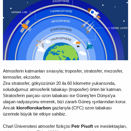
Atmosferin katmanları sırasıyla; troposfer, stratosfer, mezosfer,
termosfer, ekzosfer.
Zira stratosfer, gökyüzünün 20 ila 60 kilometre yukarısında,
soluduğumuz atmosferik tabakayı (troposfer) örten bir katman.
Stratosferin parçası ozon tabakası ise Güneş’ten Dünya’ya
ulaşan radyasyonu emerek, bizi zararlı Güneş ışınlarından korur.
Ancak
kloroflorokarbon
gazlarıyla (CFC) ozon tabakası
üzerinde büyük bir etkiye sahibiz.
Charl Üniversitesi atmosfer fizikçisi
Petr Pisoft
ve meslektaşları,