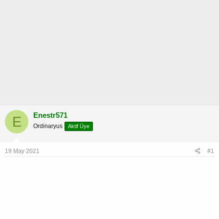
Enestr571
E
Ordinaryus
Aktif Üye
19 May 2021
#1