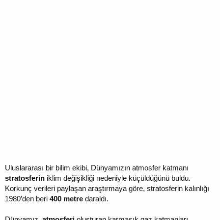
Uluslararası bir bilim ekibi, Dünyamızın atmosfer katmanı
stratosferin
iklim değişikliği nedeniyle küçüldüğünü buldu.
Korkunç verileri paylaşan araştırmaya göre, stratosferin kalınlığı
1980’den beri
400 metre
daraldı.
Dünyamız,
atmosferi
oluşturan karmaşık gaz katmanları