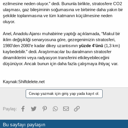
ezilmesine neden oluyor.” dedi. Bununla birlikte, stratosfere CO2
ulaşması, gaz bileşiminin soğumasına ve birbirine daha yakın bir
şekilde toplanmasına ve tüm katmanın küçülmesine neden
oluyor.
Anel, Anadolu Ajansı muhabirine yaptığı açıklamada, “Makul bir
iklim değişikliği senaryosuna göre, gezegenimizin stratosferi,
1980’den 2080’e kadar dikey uzantısının
yüzde 4’ünü
(1,3 km)
kaybedebilir.” dedi. Araştırmacılar bu daralmanın stratosfer
dinamiklerini veya radyasyon transferini etkileyebileceğini
düşünüyor. Ancak bunun için daha fazla çalışmaya ihtiyaç var.
Kaynak:Shiftdelete.net
Cevap yazmak için giriş yap yada kayıt ol.
Facebook
Twitter
Pinterest
WhatsApp
E-posta
Link
Paylaş:
Bu sayfayı paylaşın