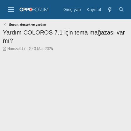
Giriş yap
Kayıt ol
Sorun, destek ve yardım
Yardım
COLOROS 7.1 için tema mağazası var
mı?
K
B
Hamza917
3 Mar 2025
o
a
n
ş
b
l
u
a
y
n
u
g
b
ı
a
ç
ş
t
l
a
a
r
t
i
a
h
n
i