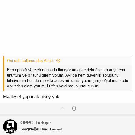
Osi adlı kullanıcıdan Alıntı:
Ben oppo A74 telefonnunu kullanıyorum galerideki özel kasa şifremi
unuttum ve bir türlü giremiyorum. Ayrıca hem güvenlik sorusunu
bilmiyorum hemde e posta adresimi yanlis yazmışım,doğrulama kodu
o yüzden alamıyorum. Lütfen yardımcı olurmusunuz
Maalesef yapacak bişey yok
U
0
p
v
OPPO Türkiye
o
Saygıdeğer Üye
Banlandı