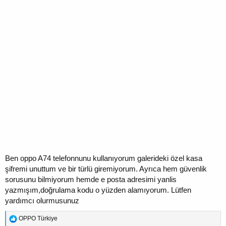
Ben oppo A74 telefonnunu kullanıyorum galerideki özel kasa
şifremi unuttum ve bir türlü giremiyorum. Ayrıca hem güvenlik
sorusunu bilmiyorum hemde e posta adresimi yanlis
yazmışım,doğrulama kodu o yüzden alamıyorum. Lütfen
yardımcı olurmusunuz
T
OPPO Türkiye
e