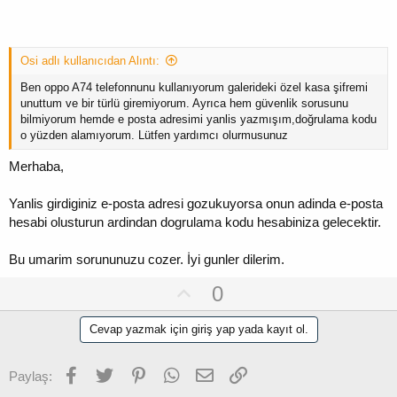
Osi adlı kullanıcıdan Alıntı:
Ben oppo A74 telefonnunu kullanıyorum galerideki özel kasa şifremi
unuttum ve bir türlü giremiyorum. Ayrıca hem güvenlik sorusunu
bilmiyorum hemde e posta adresimi yanlis yazmışım,doğrulama kodu
o yüzden alamıyorum. Lütfen yardımcı olurmusunuz
Merhaba,
Yanlis girdiginiz e-posta adresi gozukuyorsa onun adinda e-posta
hesabi olusturun ardindan dogrulama kodu hesabiniza gelecektir.
Bu umarim sorununuzu cozer. İyi gunler dilerim.
U
0
p
Cevap yazmak için giriş yap yada kayıt ol.
v
o
t
Facebook
Twitter
Pinterest
WhatsApp
E-posta
Link
Paylaş: