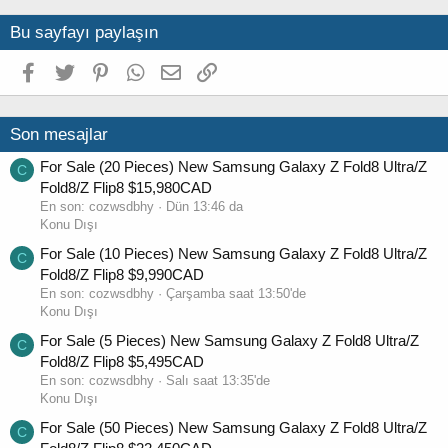
e
Bu sayfayı paylaşın
Facebook
Twitter
Pinterest
WhatsApp
E-posta
Link
Son mesajlar
For Sale (20 Pieces) New Samsung Galaxy Z Fold8 Ultra/Z
C
Fold8/Z Flip8 $15,980CAD
En son:
cozwsdbhy
Dün 13:46 da
Konu Dışı
For Sale (10 Pieces) New Samsung Galaxy Z Fold8 Ultra/Z
C
Fold8/Z Flip8 $9,990CAD
En son:
cozwsdbhy
Çarşamba saat 13:50'de
Konu Dışı
For Sale (5 Pieces) New Samsung Galaxy Z Fold8 Ultra/Z
C
Fold8/Z Flip8 $5,495CAD
En son:
cozwsdbhy
Salı saat 13:35'de
Konu Dışı
For Sale (50 Pieces) New Samsung Galaxy Z Fold8 Ultra/Z
C