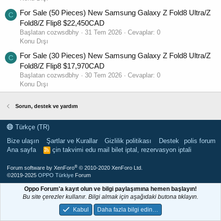
For Sale (50 Pieces) New Samsung Galaxy Z Fold8 Ultra/Z
C
Fold8/Z Flip8 $22,450CAD
Başlatan cozwsdbhy
31 Tem 2026
Cevaplar: 0
Konu Dışı
For Sale (30 Pieces) New Samsung Galaxy Z Fold8 Ultra/Z
C
Fold8/Z Flip8 $17,970CAD
Başlatan cozwsdbhy
30 Tem 2026
Cevaplar: 0
Konu Dışı
Sorun, destek ve yardım
Türkçe (TR)
Bize ulaşın
Şartlar ve Kurallar
Gizlilik politikası
Destek
polis forum
Ana sayfa
çin takvimi
edu mail
bilet iptal, rezervasyon iptali
R
S
S
®
Forum software by XenForo
© 2010-2020 XenForo Ltd.
©2019-2025
OPPO Türkiye
Forum
Oppo Forum'a kayıt olun ve bilgi paylaşımına hemen başlayın!
Bu site çerezler kullanır. Bilgi almak için aşağıdaki butona tıklayın.
Kabul
Daha fazla bilgi edin…