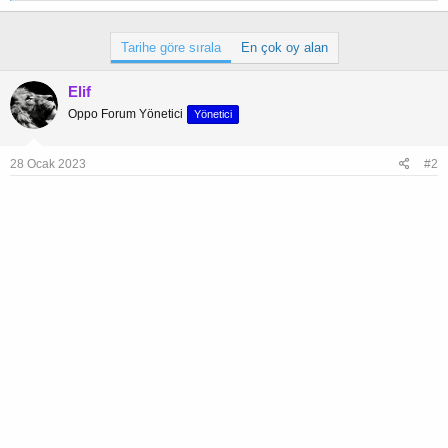
p
k
Tarihe göre sırala
En çok oy alan
i
l
e
Elif
r
:
Oppo Forum Yönetici
Yönetici
28 Ocak 2023
#2