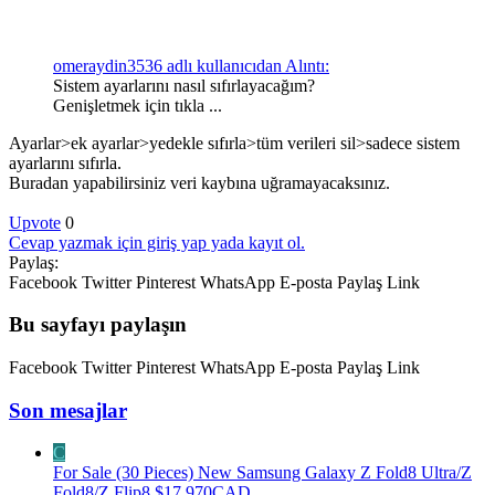
omeraydin3536 adlı kullanıcıdan Alıntı:
Sistem ayarlarını nasıl sıfırlayacağım?
Genişletmek için tıkla ...
Ayarlar>ek ayarlar>yedekle sıfırla>tüm verileri sil>sadece sistem
ayarlarını sıfırla.
Buradan yapabilirsiniz veri kaybına uğramayacaksınız.
Upvote
0
Cevap yazmak için giriş yap yada kayıt ol.
Paylaş:
Facebook
Twitter
Pinterest
WhatsApp
E-posta
Paylaş
Link
Bu sayfayı paylaşın
Facebook
Twitter
Pinterest
WhatsApp
E-posta
Paylaş
Link
Son mesajlar
C
For Sale (30 Pieces) New Samsung Galaxy Z Fold8 Ultra/Z
Fold8/Z Flip8 $17,970CAD