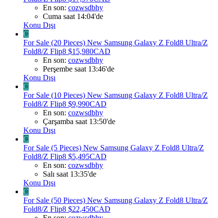
En son:
cozwsdbhy
Cuma saat 14:04'de
Konu Dışı
C
For Sale (20 Pieces) New Samsung Galaxy Z Fold8 Ultra/Z
Fold8/Z Flip8 $15,980CAD
En son:
cozwsdbhy
Perşembe saat 13:46'de
Konu Dışı
C
For Sale (10 Pieces) New Samsung Galaxy Z Fold8 Ultra/Z
Fold8/Z Flip8 $9,990CAD
En son:
cozwsdbhy
Çarşamba saat 13:50'de
Konu Dışı
C
For Sale (5 Pieces) New Samsung Galaxy Z Fold8 Ultra/Z
Fold8/Z Flip8 $5,495CAD
En son:
cozwsdbhy
Salı saat 13:35'de
Konu Dışı
C
For Sale (50 Pieces) New Samsung Galaxy Z Fold8 Ultra/Z
Fold8/Z Flip8 $22,450CAD
En son:
cozwsdbhy