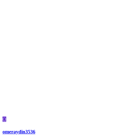
O
omeraydin3536