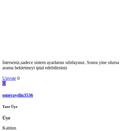
İsterseniz,sadece sistem ayarlarını sıfırlayınız. Sonra yine olursa
arama bekletmeyi iptal edebilirsiniz
Upvote
0
O
omeraydin3536
Taze Üye
Üye
Katılım