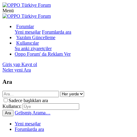
Menü
Forumlar
Yeni mesajlar
Forumlarda ara
Yazılım Güncelleme
Kullanıcılar
Şu anki ziyaretçiler
Oppo Forum' da Reklam Ver
Giriş yap
Kayıt ol
Neler yeni
Ara
Ara
Sadece başlıkları ara
Kullanıcı:
Gelişmiş Arama…
Ara
Yeni mesajlar
Forumlarda ara