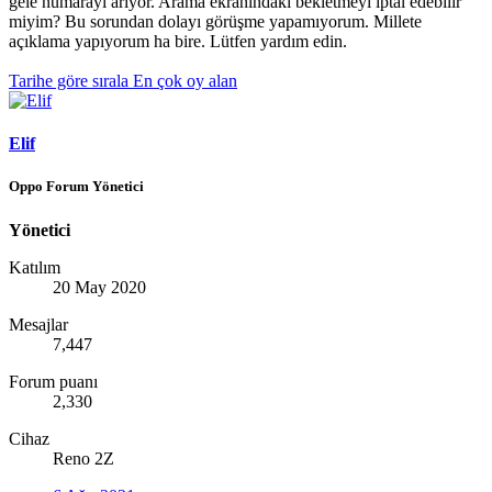
gele numarayı arıyor. Arama ekranındaki bekletmeyi iptal edebilir
miyim? Bu sorundan dolayı görüşme yapamıyorum. Millete
açıklama yapıyorum ha bire. Lütfen yardım edin.
Tarihe göre sırala
En çok oy alan
Elif
Oppo Forum Yönetici
Yönetici
Katılım
20 May 2020
Mesajlar
7,447
Forum puanı
2,330
Cihaz
Reno 2Z