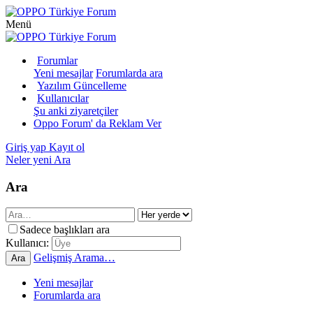
Menü
Forumlar
Yeni mesajlar
Forumlarda ara
Yazılım Güncelleme
Kullanıcılar
Şu anki ziyaretçiler
Oppo Forum' da Reklam Ver
Giriş yap
Kayıt ol
Neler yeni
Ara
Ara
Sadece başlıkları ara
Kullanıcı:
Gelişmiş Arama…
Ara
Yeni mesajlar
Forumlarda ara