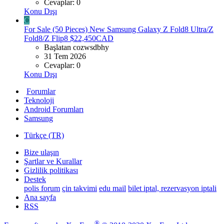
Cevaplar: 0
Konu Dışı
C
For Sale (50 Pieces) New Samsung Galaxy Z Fold8 Ultra/Z
Fold8/Z Flip8 $22,450CAD
Başlatan cozwsdbhy
31 Tem 2026
Cevaplar: 0
Konu Dışı
Forumlar
Teknoloji
Android Forumları
Samsung
Türkçe (TR)
Bize ulaşın
Şartlar ve Kurallar
Gizlilik politikası
Destek
polis forum
çin takvimi
edu mail
bilet iptal, rezervasyon iptali
Ana sayfa
RSS
®