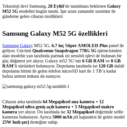
Teknoloji devi Samsung,
28 Eylül
‘de tanıtılması beklenen
Galaxy
M52 5G
modelini bugün tanıttı. İşte uzun zamandır sızıntılar ile
gündeme gelen cihazın özellikleri:
Samsung Galaxy M52 5G özellikleri​
Samsung Galaxy
M52 5G,
6.7 inç
Süper AMOLED Plus
panel ile
geliyor. Gücünü
Qualcomm Snapdragon 778G 5G
işlemcisinden
alan modelin yan tarafında parmak izi sensörü işlevi de bulunan bir
güç düğmesi yer alıyor. Galaxy m52 5G’nin
6 GB RAM
ve
8 GB
RAM
‘li sürümleri bulunuyor. Depolama tarafında ise
128 GB
dahili
depolama birimi ile gelen telefon microSD kart ile 1 TB’a kadar
hafıza artırım imkanı da sunuyor.
Cihazın arka tarafında
64 Megapiksel ana kamera + 12
Megapiksel ultra geniş açılı kamera + 5 Megapiksel makro
kamera
yer alıyor. Ön tarafında ise
32 Megapiksel
değerinde selfie
kamerası bulunuyor. Ayrıca
5000 mAh
pil kapasitesi ile gelen model
25W hızlı şarj
desteğine sahip.