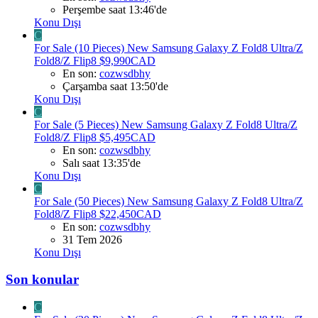
Perşembe saat 13:46'de
Konu Dışı
C
For Sale (10 Pieces) New Samsung Galaxy Z Fold8 Ultra/Z
Fold8/Z Flip8 $9,990CAD
En son:
cozwsdbhy
Çarşamba saat 13:50'de
Konu Dışı
C
For Sale (5 Pieces) New Samsung Galaxy Z Fold8 Ultra/Z
Fold8/Z Flip8 $5,495CAD
En son:
cozwsdbhy
Salı saat 13:35'de
Konu Dışı
C
For Sale (50 Pieces) New Samsung Galaxy Z Fold8 Ultra/Z
Fold8/Z Flip8 $22,450CAD
En son:
cozwsdbhy
31 Tem 2026
Konu Dışı
Son konular
C