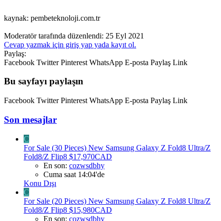
kaynak: pembeteknoloji.com.tr
Moderatör tarafında düzenlendi:
25 Eyl 2021
Cevap yazmak için giriş yap yada kayıt ol.
Paylaş:
Facebook
Twitter
Pinterest
WhatsApp
E-posta
Paylaş
Link
Bu sayfayı paylaşın
Facebook
Twitter
Pinterest
WhatsApp
E-posta
Paylaş
Link
Son mesajlar
C
For Sale (30 Pieces) New Samsung Galaxy Z Fold8 Ultra/Z
Fold8/Z Flip8 $17,970CAD
En son:
cozwsdbhy
Cuma saat 14:04'de
Konu Dışı
C
For Sale (20 Pieces) New Samsung Galaxy Z Fold8 Ultra/Z
Fold8/Z Flip8 $15,980CAD
En son:
cozwsdbhy