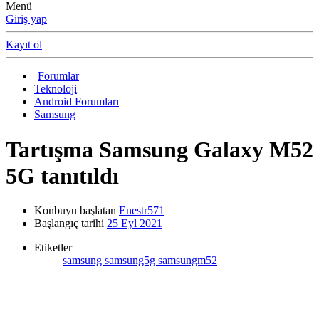
Menü
Giriş yap
Kayıt ol
Forumlar
Teknoloji
Android Forumları
Samsung
Tartışma
Samsung Galaxy M52
5G tanıtıldı
Konbuyu başlatan
Enestr571
Başlangıç tarihi
25 Eyl 2021
Etiketler
samsung
samsung5g
samsungm52