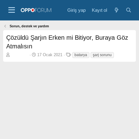
Giriş yap
Kayıt ol
Sorun, destek ve yardım
Çözüldü
Şarjın Erken mi Bitiyor, Buraya Göz
Atmalısın
K
B
E
kandas13
17 Ocak 2021
batarya
şarj sorunu
o
a
t
n
ş
i
b
l
k
u
a
e
y
n
t
u
g
l
b
ı
e
a
ç
r
ş
t
l
a
a
r
t
i
a
h
n
i