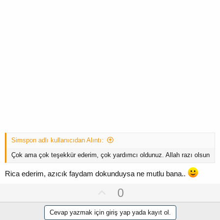
Simspon adlı kullanıcıdan Alıntı:
Çok ama çok teşekkür ederim, çok yardımcı oldunuz. Allah razı olsun
Rica ederim, azıcık faydam dokunduysa ne mutlu bana..
U
0
p
Cevap yazmak için giriş yap yada kayıt ol.
v