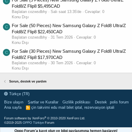
C
Fold8/Z Flip8 $5,495CAD
Başlatan cozwsdbhy
Salı saat 13:35'de
Cevaplar: 0
Konu Dışı
For Sale (50 Pieces) New Samsung Galaxy Z Fold8 Ultra/Z
C
Fold8/Z Flip8 $22,450CAD
Başlatan cozwsdbhy
31 Tem 2026
Cevaplar: 0
Konu Dışı
For Sale (30 Pieces) New Samsung Galaxy Z Fold8 Ultra/Z
C
Fold8/Z Flip8 $17,970CAD
Başlatan cozwsdbhy
30 Tem 2026
Cevaplar: 0
Konu Dışı
Sorun, destek ve yardım
Türkçe (TR)
Bize ulaşın
Şartlar ve Kurallar
Gizlilik politikası
Destek
polis forum
Ana sayfa
çin takvimi
edu mail
bilet iptal, rezervasyon iptali
R
S
S
®
Forum software by XenForo
© 2010-2020 XenForo Ltd.
©2019-2025
OPPO Türkiye
Forum
Oppo Forum'a kayıt olun ve bilgi paylaşımına hemen başlayın!