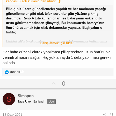
kandas13 adlı kullanıcıdan Alıntı:
-
Cihazınız şarj'da ise şarj'dan çıkarın
Bildiğiniz üzere güncellemeler yapıldı ve her markanın yaptığı
-Şarjınızın %60 ve üstünde olması gerekli
güncellemeler gibi ufak tefek sorunlar gün yüzüne çıkmış
-Wifi bağlantısı gerekli
durumda. Reno 4 Lite kullanıcıları ise bataryanın eskisi gibi
uzun götürmemesinden şikayetçi, Bu konumuzda batarya'nın
İyi forumlar;
ömrünü uzatmak için ufak dokunuşlar yapıcaz. Başlıyalım o
halde;
Linkini alt'a bırakacağım uygulamayı telefonumuza indirmemiz
Genişletmek için tıkla ...
gerekiyor, korkmayın ya da endişelenmeyin! Bende uzun süredir
bu uygulamayı kullanıyorum ve içim rahat bir şekilde sizlere'de
Her hafta düzenli olarak yapılması pili gerçekten uzun ömürlü ve
sunmak istiyorum. Uygulamamız hem Android hem de İos'da
verimli olmasını sağlar. Hiç yoktan ayda 1 defa yapılması gerekli
rahatlıkla kullanılabilir.
aslında.
Pil & şarj HD - Battery - Google Play'de Uygulamalar
T
kandas13
Uygulamayı indirip kurduktan ve açıktan sonra ilk resimde'ki
e
ekran karşımıza geliyor, Sol üst köşede bulunan ayar iconun'a
p
U
0
basıyoruz ve cihazınızı kalibre edin seçeneğini görüceksiniz,
k
p
İşlemin bitmesi 2-3 saat'i buluyor fakat beklediğiniz her dakika'ya
i
l
fazlasıyla değiyor. Cihazınız kalibre olurken asla ama asla
v
Simspon
e
S
cihazla oynamayın, sonuçlar farklılık gösterecektir.!
o
r
Taze Üye
Banlandı
Üye
:
t
-
Cihazınız şarj'da ise şarj'dan çıkarın
-Şarjınızın %60 ve üstünde olması gerekli
e
18 Ocak 2021
#3