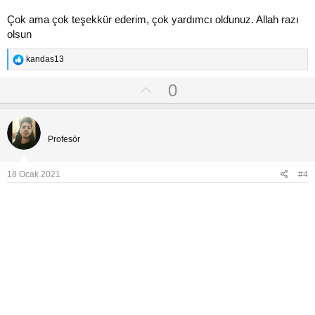
Çok ama çok teşekkür ederim, çok yardımcı oldunuz. Allah razı
olsun
T
kandas13
e
p
U
0
k
p
i
l
v
kandas13
e
o
r
Profesör
:
t
e
18 Ocak 2021
#4