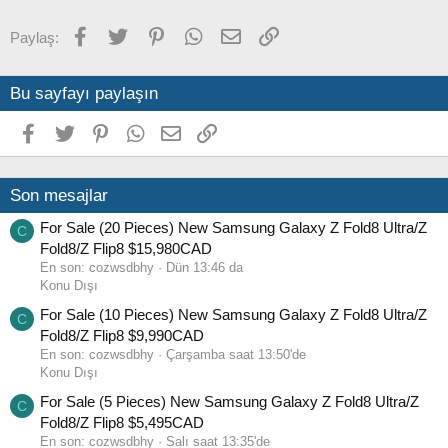
o
t
Facebook
Twitter
Pinterest
WhatsApp
E-posta
Link
Paylaş:
e
Bu sayfayı paylaşın
Facebook
Twitter
Pinterest
WhatsApp
E-posta
Link
Son mesajlar
For Sale (20 Pieces) New Samsung Galaxy Z Fold8 Ultra/Z
C
Fold8/Z Flip8 $15,980CAD
En son:
cozwsdbhy
Dün 13:46 da
Konu Dışı
For Sale (10 Pieces) New Samsung Galaxy Z Fold8 Ultra/Z
C
Fold8/Z Flip8 $9,990CAD
En son:
cozwsdbhy
Çarşamba saat 13:50'de
Konu Dışı
For Sale (5 Pieces) New Samsung Galaxy Z Fold8 Ultra/Z
C
Fold8/Z Flip8 $5,495CAD
En son:
cozwsdbhy
Salı saat 13:35'de