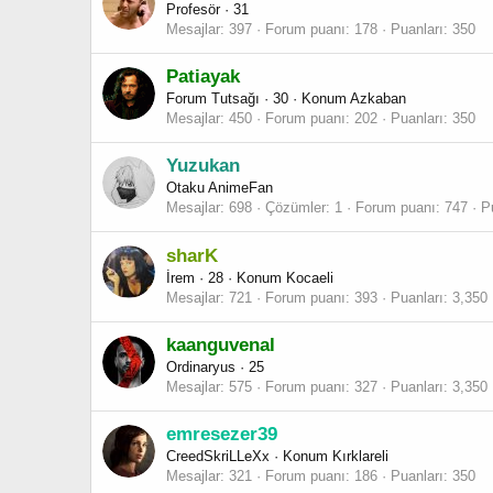
Profesör
·
31
Mesajlar
397
Forum puanı
178
Puanları
350
Patiayak
Forum Tutsağı
·
30
·
Konum
Azkaban
Mesajlar
450
Forum puanı
202
Puanları
350
Yuzukan
Otaku AnimeFan
Mesajlar
698
Çözümler
1
Forum puanı
747
P
sharK
İrem
·
28
·
Konum
Kocaeli
Mesajlar
721
Forum puanı
393
Puanları
3,350
kaanguvenal
Ordinaryus
·
25
Mesajlar
575
Forum puanı
327
Puanları
3,350
emresezer39
CreedSkriLLeXx
·
Konum
Kırklareli
Mesajlar
321
Forum puanı
186
Puanları
350