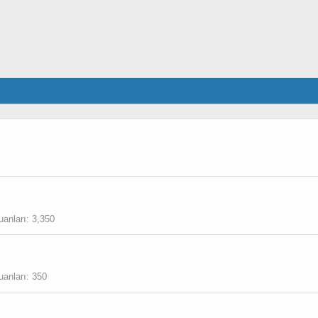
uanları
3,350
uanları
350