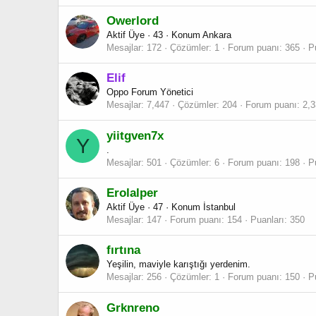
Owerlord
Aktif Üye
·
43
·
Konum
Ankara
Mesajlar
172
Çözümler
1
Forum puanı
365
P
Elif
Oppo Forum Yönetici
Mesajlar
7,447
Çözümler
204
Forum puanı
2,
yiitgven7x
Y
.
Mesajlar
501
Çözümler
6
Forum puanı
198
P
Erolalper
Aktif Üye
·
47
·
Konum
İstanbul
Mesajlar
147
Forum puanı
154
Puanları
350
fırtına
Yeşilin, maviyle karıştığı yerdenim.
Mesajlar
256
Çözümler
1
Forum puanı
150
P
Grknreno