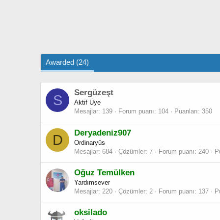
Awarded (24)
Sergüzeşt
S
Aktif Üye
Mesajlar
139
Forum puanı
104
Puanları
350
Deryadeniz907
D
Ordinaryüs
Mesajlar
684
Çözümler
7
Forum puanı
240
P
Oğuz Temülken
Yardımsever
Mesajlar
220
Çözümler
2
Forum puanı
137
P
oksilado