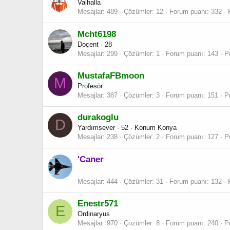
Valhalla
Mesajlar
489
Çözümler
12
Forum puanı
332
Mcht6198
Doçent
·
28
Mesajlar
299
Çözümler
1
Forum puanı
143
P
MustafaFBmoon
M
Profesör
Mesajlar
387
Çözümler
3
Forum puanı
151
P
durakoglu
D
Yardımsever
·
52
·
Konum
Konya
Mesajlar
238
Çözümler
2
Forum puanı
127
P
'Caner
Mesajlar
444
Çözümler
31
Forum puanı
132
Enestr571
E
Ordinaryus
Mesajlar
970
Çözümler
8
Forum puanı
240
P