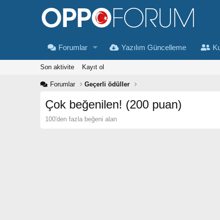
Forumlar
Yazılım Güncelleme
Ku
Son aktivite
Kayıt ol
Forumlar
Geçerli ödüller
Çok beğenilen! (200 puan)
100'den fazla beğeni alan