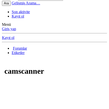
Gelişmiş Arama…
Ara
Son aktivite
Kayıt ol
Menü
Giriş yap
Kayıt ol
Forumlar
Etiketler
camscanner