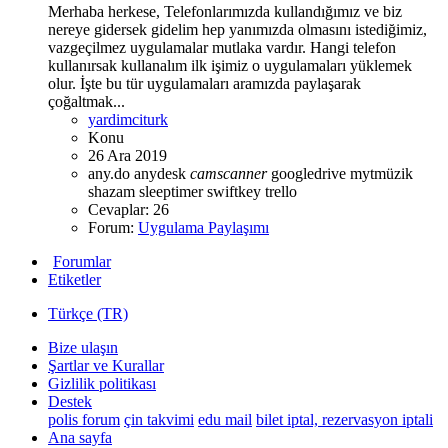
Merhaba herkese, Telefonlarımızda kullandığımız ve biz
nereye gidersek gidelim hep yanımızda olmasını istediğimiz,
vazgeçilmez uygulamalar mutlaka vardır. Hangi telefon
kullanırsak kullanalım ilk işimiz o uygulamaları yüklemek
olur. İşte bu tür uygulamaları aramızda paylaşarak
çoğaltmak...
yardimciturk
Konu
26 Ara 2019
any.do
anydesk
camscanner
googledrive
mytmüzik
shazam
sleeptimer
swiftkey
trello
Cevaplar: 26
Forum:
Uygulama Paylaşımı
Forumlar
Etiketler
Türkçe (TR)
Bize ulaşın
Şartlar ve Kurallar
Gizlilik politikası
Destek
polis forum
çin takvimi
edu mail
bilet iptal, rezervasyon iptali
Ana sayfa