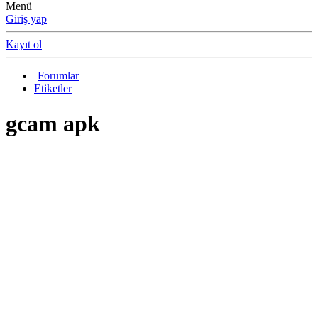
Menü
Giriş yap
Kayıt ol
Forumlar
Etiketler
gcam apk