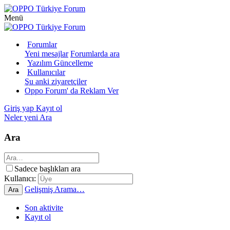
Menü
Forumlar
Yeni mesajlar
Forumlarda ara
Yazılım Güncelleme
Kullanıcılar
Şu anki ziyaretçiler
Oppo Forum' da Reklam Ver
Giriş yap
Kayıt ol
Neler yeni
Ara
Ara
Sadece başlıkları ara
Kullanıcı:
Gelişmiş Arama…
Ara
Son aktivite
Kayıt ol