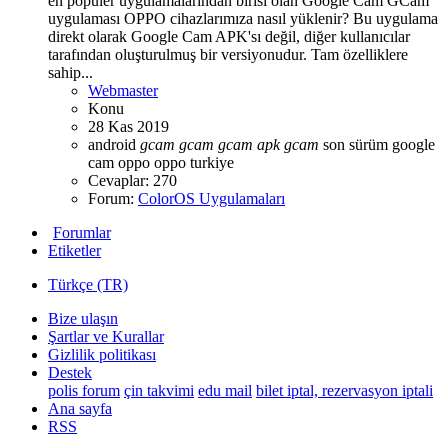
en popüler uygulamalarından birisi olan Google Cam GCam
uygulaması OPPO cihazlarımıza nasıl yüklenir? Bu uygulama
direkt olarak Google Cam APK'sı değil, diğer kullanıcılar
tarafından oluşturulmuş bir versiyonudur. Tam özelliklere
sahip...
Webmaster
Konu
28 Kas 2019
android
gcam
gcam
gcam
apk
gcam
son sürüm
google
cam
oppo
oppo turkiye
Cevaplar: 270
Forum:
ColorOS Uygulamaları
Forumlar
Etiketler
Türkçe (TR)
Bize ulaşın
Şartlar ve Kurallar
Gizlilik politikası
Destek
polis forum
çin takvimi
edu mail
bilet iptal, rezervasyon iptali
Ana sayfa
RSS