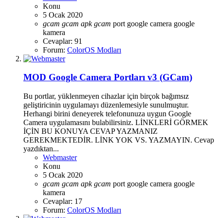
Konu
5 Ocak 2020
gcam
gcam
apk
gcam
port
google camera
google
kamera
Cevaplar: 91
Forum:
ColorOS Modları
MOD
Google Camera Portları v3 (GCam)
Bu portlar, yüklenmeyen cihazlar için birçok bağımsız
geliştiricinin uygulamayı düzenlemesiyle sunulmuştur.
Herhangi birini deneyerek telefonunuza uygun Google
Camera uygulamasını bulabilirsiniz. LİNKLERİ GÖRMEK
İÇİN BU KONUYA CEVAP YAZMANIZ
GEREKMEKTEDİR. LİNK YOK VS. YAZMAYIN. Cevap
yazdıktan...
Webmaster
Konu
5 Ocak 2020
gcam
gcam
apk
gcam
port
google camera
google
kamera
Cevaplar: 17
Forum:
ColorOS Modları