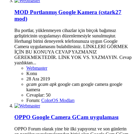
MOD
Portlanmış Google Kamera (cstark27
mod)
Bu portlar, yüklenmeyen cihazlar için birçok bağımsız
geliştiricinin uygulamayı düzenlemesiyle sunulmuştur.
Herhangi birini deneyerek telefonunuza uygun Google
Camera uygulamasını bulabilirsiniz. LİNKLERİ GÖRMEK
İÇİN BU KONUYA CEVAP YAZMANIZ
GEREKMEKTEDİR. LİNK YOK VS. YAZMAYIN. Cevap
yazdıktan...
Webmaster
Konu
28 Ara 2019
gcam
gcam
apk
google cam
google camera
google
kamera
Cevaplar: 50
Forum:
ColorOS Modları
OPPO Google Camera GCam uygulaması
OPPO Forum olarak yine bir ilki yapıyoruz ve son günlerin