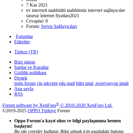
7 Kas 2021
ev
internet
i taahhütlü taahhütsüz
internet
sağlayıcılar
sınırsız i̇nternet fiyatları2021
Cevaplar: 0
Forum:
Servis Sağlayıcıları
Forumlar
Etiketler
Türkçe (TR)
Bize ulaşın
Şartlar ve Kurallar
Gizlilik politikası
Destek
polis forum
çin takvimi
edu mail
bilet iptal, rezervasyon iptali
Ana sayfa
RSS
®
Forum software by XenForo
© 2010-2020 XenForo Ltd.
©2019-2025
OPPO Türkiye
Forum
Oppo Forum'a kayıt olun ve bilgi paylaşımına hemen
başlayın!
Bu site çerezler kullanır. Bilgi almak için aşağıdaki butona