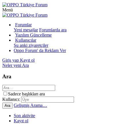
Menü
Forumlar
Yeni mesajlar
Forumlarda ara
Yazılım Güncelleme
Kullanıcılar
Şu anki ziyaretçiler
Oppo Forum' da Reklam Ver
Giriş yap
Kayıt ol
Neler yeni
Ara
Ara
Sadece başlıkları ara
Kullanıcı:
Gelişmiş Arama…
Ara
Son aktivite
Kayıt ol