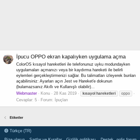
İpucu
OPPO ekran kapalıyken uygulama açma
ColorOS kısayol hareketleri ile telefonunuz uyku modundayken
uygulamaları açmanızı veya bir kaydırma hareketi ile belirli
eylemleri gerçekleştirmenizi sağlar. Bu talimatları izleyerek bunları
açabilirsiniz: Ayarları açın Jest ve Hareket'e dokunun
(bulamazsanız Akıllı ve Kullanışlı olabilir)...
Webmaster
Konu
28 Kas 2019
kısayol
hareketleri
oppo
Cevaplar: 5
Forum:
İpuçları
Etiketler
Türkçe (TR)
Bize ulaşın
Şartlar ve Kurallar
Gizlilik politikası
Destek
polis forum