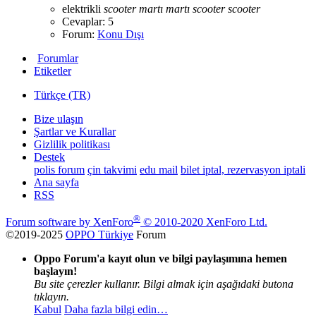
elektrikli
scooter
martı
martı
scooter
scooter
Cevaplar: 5
Forum:
Konu Dışı
Forumlar
Etiketler
Türkçe (TR)
Bize ulaşın
Şartlar ve Kurallar
Gizlilik politikası
Destek
polis forum
çin takvimi
edu mail
bilet iptal, rezervasyon iptali
Ana sayfa
RSS
®
Forum software by XenForo
© 2010-2020 XenForo Ltd.
©2019-2025
OPPO Türkiye
Forum
Oppo Forum'a kayıt olun ve bilgi paylaşımına hemen
başlayın!
Bu site çerezler kullanır. Bilgi almak için aşağıdaki butona
tıklayın.
Kabul
Daha fazla bilgi edin…