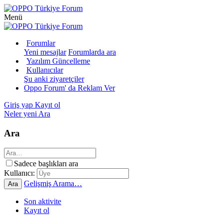
Menü
Forumlar
Yeni mesajlar
Forumlarda ara
Yazılım Güncelleme
Kullanıcılar
Şu anki ziyaretçiler
Oppo Forum' da Reklam Ver
Giriş yap
Kayıt ol
Neler yeni
Ara
Ara
Sadece başlıkları ara
Kullanıcı:
Gelişmiş Arama…
Ara
Son aktivite
Kayıt ol