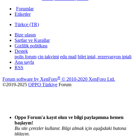
Forumlar
Etiketler
Türkçe (TR)
Bize ulaşın
Şartlar ve Kurallar
Gizlilik politikası
Destek
polis forum
çin takvimi
edu mail
bilet iptal, rezervasyon iptali
Ana sayfa
RSS
®
Forum software by XenForo
© 2010-2020 XenForo Ltd.
©2019-2025
OPPO Türkiye
Forum
Oppo Forum'a kayıt olun ve bilgi paylaşımına hemen
başlayın!
Bu site çerezler kullanır. Bilgi almak için aşağıdaki butona
tıklayın.