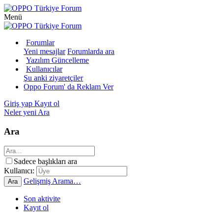
Menü
Forumlar
Yeni mesajlar
Forumlarda ara
Yazılım Güncelleme
Kullanıcılar
Şu anki ziyaretçiler
Oppo Forum' da Reklam Ver
Giriş yap
Kayıt ol
Neler yeni
Ara
Ara
Sadece başlıkları ara
Kullanıcı:
Gelişmiş Arama…
Ara
Son aktivite
Kayıt ol