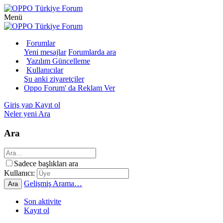
Menü
Forumlar
Yeni mesajlar
Forumlarda ara
Yazılım Güncelleme
Kullanıcılar
Şu anki ziyaretçiler
Oppo Forum' da Reklam Ver
Giriş yap
Kayıt ol
Neler yeni
Ara
Ara
Sadece başlıkları ara
Kullanıcı:
Gelişmiş Arama…
Ara
Son aktivite
Kayıt ol