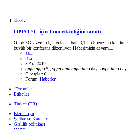
OPPO 5G için Inno etkinliğini tanıttı
Oppo 5G vizyonu için gelecek hafta Çin'in Shenzhen kentinde, so
büyük bir konferans düzenliyor. Haberimizin devamı...
asK
Konu
3 Ara 2019
oppo
oppo
5g
oppo
inno
oppo
inno
days
oppo
inno
days
Cevaplar: 0
Forum:
Haberler
Forumlar
Etiketler
Türkçe (TR)
Bize ulaşın
Şartlar ve Kurallar
Gizlilik politikası