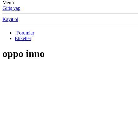
Menü
Giriş yap
Kayıt ol
Forumlar
Etiketler
oppo inno