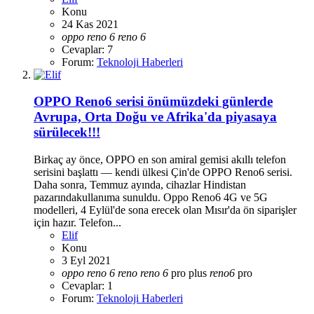
Konu
24 Kas 2021
oppo
reno
6
reno
6
Cevaplar: 7
Forum:
Teknoloji Haberleri
OPPO Reno6 serisi önümüzdeki günlerde
Avrupa, Orta Doğu ve Afrika'da piyasaya
sürülecek!!!
Birkaç ay önce, OPPO en son amiral gemisi akıllı telefon
serisini başlattı — kendi ülkesi Çin'de OPPO Reno6 serisi.
Daha sonra, Temmuz ayında, cihazlar Hindistan
pazarındakullanıma sunuldu. Oppo Reno6 4G ve 5G
modelleri, 4 Eylül'de sona erecek olan Mısır'da ön siparişler
için hazır. Telefon...
Elif
Konu
3 Eyl 2021
oppo
reno
6
reno
reno
6
pro plus
reno
6
pro
Cevaplar: 1
Forum:
Teknoloji Haberleri