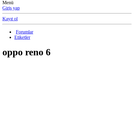
Menü
Giriş yap
Kayıt ol
Forumlar
Etiketler
oppo reno 6