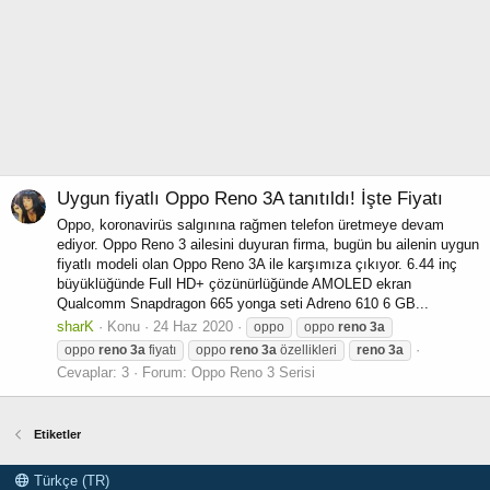
Uygun fiyatlı Oppo Reno 3A tanıtıldı! İşte Fiyatı
Oppo, koronavirüs salgınına rağmen telefon üretmeye devam
ediyor. Oppo Reno 3 ailesini duyuran firma, bugün bu ailenin uygun
fiyatlı modeli olan Oppo Reno 3A ile karşımıza çıkıyor. 6.44 inç
büyüklüğünde Full HD+ çözünürlüğünde AMOLED ekran
Qualcomm Snapdragon 665 yonga seti Adreno 610 6 GB...
sharK
Konu
24 Haz 2020
oppo
oppo
reno
3a
oppo
reno
3a
fiyatı
oppo
reno
3a
özellikleri
reno
3a
Cevaplar: 3
Forum:
Oppo Reno 3 Serisi
Etiketler
Türkçe (TR)