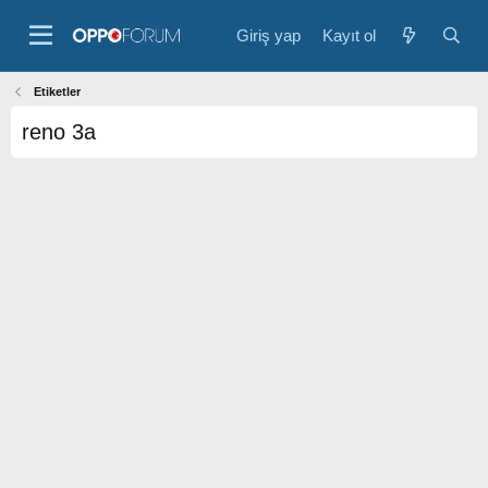
Giriş yap
Kayıt ol
Etiketler
reno 3a