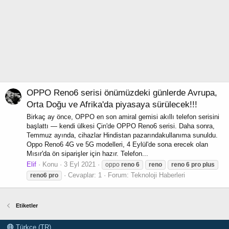
OPPO Reno6 serisi önümüzdeki günlerde Avrupa,
Orta Doğu ve Afrika'da piyasaya sürülecek!!!
Birkaç ay önce, OPPO en son amiral gemisi akıllı telefon serisini
başlattı — kendi ülkesi Çin'de OPPO Reno6 serisi. Daha sonra,
Temmuz ayında, cihazlar Hindistan pazarındakullanıma sunuldu.
Oppo Reno6 4G ve 5G modelleri, 4 Eylül'de sona erecek olan
Mısır'da ön siparişler için hazır. Telefon...
Elif
Konu
3 Eyl 2021
oppo
reno
6
reno
reno
6
pro
plus
Cevaplar: 1
Forum:
Teknoloji Haberleri
reno
6
pro
Etiketler
Türkçe (TR)