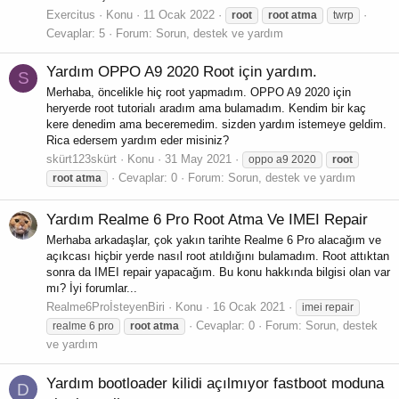
Exercitus
Konu
11 Ocak 2022
root
root
atma
twrp
Cevaplar: 5
Forum:
Sorun, destek ve yardım
Yardım
OPPO A9 2020 Root için yardım.
S
Merhaba, öncelikle hiç root yapmadım. OPPO A9 2020 için
heryerde root tutorialı aradım ama bulamadım. Kendim bir kaç
kere denedim ama beceremedim. sizden yardım istemeye geldim.
Rica edersem yardım eder misiniz?
skürt123skürt
Konu
31 May 2021
oppo a9 2020
root
Cevaplar: 0
Forum:
Sorun, destek ve yardım
root
atma
Yardım
Realme 6 Pro Root Atma Ve IMEI Repair
Merhaba arkadaşlar, çok yakın tarihte Realme 6 Pro alacağım ve
açıkcası hiçbir yerde nasıl root atıldığını bulamadım. Root attıktan
sonra da IMEI repair yapacağım. Bu konu hakkında bilgisi olan var
mı? İyi forumlar...
Realme6ProİsteyenBiri
Konu
16 Ocak 2021
imei repair
Cevaplar: 0
Forum:
Sorun, destek
realme 6 pro
root
atma
ve yardım
Yardım
bootloader kilidi açılmıyor fastboot moduna
D