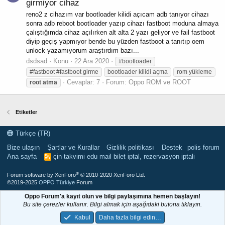
girmiyor cihaz
reno2 z cihazım var bootloader kilidi açıcam adb tanıyor cihazı
sonra adb reboot bootloader yazıp cihazı fastboot moduna almaya
çalıştığımda cihaz açılırken alt alta 2 yazı geliyor ve fail fastboot
diyip geçiş yapmıyor bende bu yüzden fastboot a tanıtıp oem
unlock yazamıyorum araştırdım bazı...
dsdsad
Konu
22 Ara 2020
#bootloader
#fastboot #fastboot girme
bootloader kilidi açma
rom yükleme
Cevaplar: 7
Forum:
Oppo ROM ve ROOT
root
atma
Etiketler
Türkçe (TR)
Bize ulaşın
Şartlar ve Kurallar
Gizlilik politikası
Destek
polis forum
Ana sayfa
çin takvimi
edu mail
bilet iptal, rezervasyon iptali
R
S
S
®
Forum software by XenForo
© 2010-2020 XenForo Ltd.
©2019-2025
OPPO Türkiye
Forum
Oppo Forum'a kayıt olun ve bilgi paylaşımına hemen başlayın!
Bu site çerezler kullanır. Bilgi almak için aşağıdaki butona tıklayın.
Kabul
Daha fazla bilgi edin…