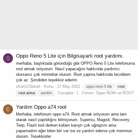
Oppo Reno 5 Lite için Bilgisayarlı root yardımı.
S
merhaba, başlıktada göründüğü gibi OPPO Reno 5 Lite telefonuma
root atmak istiyorum. Nasıl yapacağım hakkında yardımcı
olursanız çok minnettar olurum. Root yapma hakkında tecrübem
çok az. Şimdiden teşekkür ederim.
skürt123skürt
Konu
17 May 2022
oppo reno 5 lite
root
Cevaplar: 1
Forum:
Oppo ROM ve ROOT
root
atma
yardim
Yardım
Oppo a74 root
E
Merhaba, telefonum oppo a74. Root atmak istiyorum ama tam
olarak nasıl yapıldığını bilmiyorum. Supersu, Magisk, Recovery,
Twrp, Flash tool derken kafam karıştı çok uğraştım ama
yapamadım eğer bilen biri var ise ve yardım ederse çok memnun
olurum. Teşekkürler