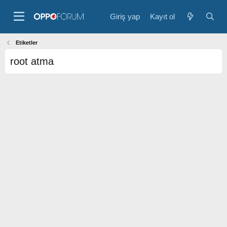
Giriş yap
Kayıt ol
Etiketler
root atma