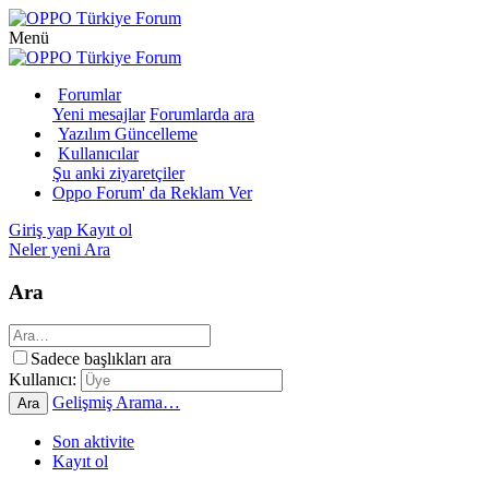
Menü
Forumlar
Yeni mesajlar
Forumlarda ara
Yazılım Güncelleme
Kullanıcılar
Şu anki ziyaretçiler
Oppo Forum' da Reklam Ver
Giriş yap
Kayıt ol
Neler yeni
Ara
Ara
Sadece başlıkları ara
Kullanıcı:
Gelişmiş Arama…
Ara
Son aktivite
Kayıt ol