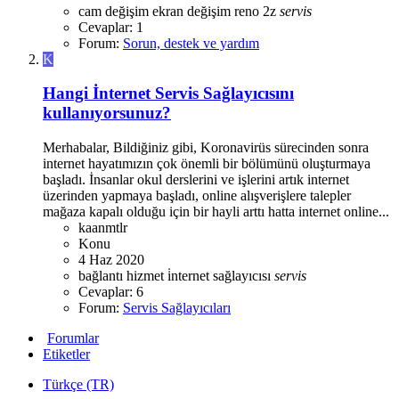
cam değişim
ekran değişim
reno 2z
servis
Cevaplar: 1
Forum:
Sorun, destek ve yardım
K
Hangi İnternet Servis Sağlayıcısını
kullanıyorsunuz?
Merhabalar, Bildiğiniz gibi, Koronavirüs sürecinden sonra
internet hayatımızın çok önemli bir bölümünü oluşturmaya
başladı. İnsanlar okul derslerini ve işlerini artık internet
üzerinden yapmaya başladı, online alışverişlere talepler
mağaza kapalı olduğu için bir hayli arttı hatta internet online...
kaanmtlr
Konu
4 Haz 2020
bağlantı
hizmet
i̇nternet
sağlayıcısı
servis
Cevaplar: 6
Forum:
Servis Sağlayıcıları
Forumlar
Etiketler
Türkçe (TR)