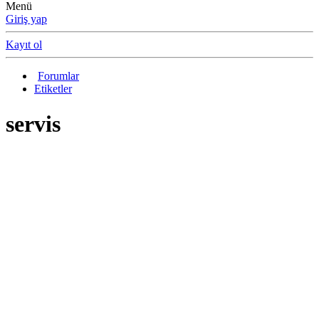
Menü
Giriş yap
Kayıt ol
Forumlar
Etiketler
servis