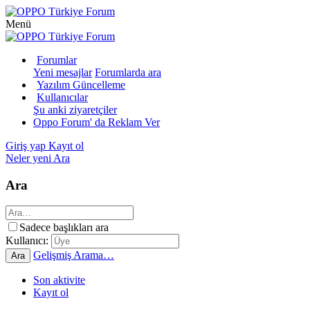
Menü
Forumlar
Yeni mesajlar
Forumlarda ara
Yazılım Güncelleme
Kullanıcılar
Şu anki ziyaretçiler
Oppo Forum' da Reklam Ver
Giriş yap
Kayıt ol
Neler yeni
Ara
Ara
Sadece başlıkları ara
Kullanıcı:
Gelişmiş Arama…
Ara
Son aktivite
Kayıt ol