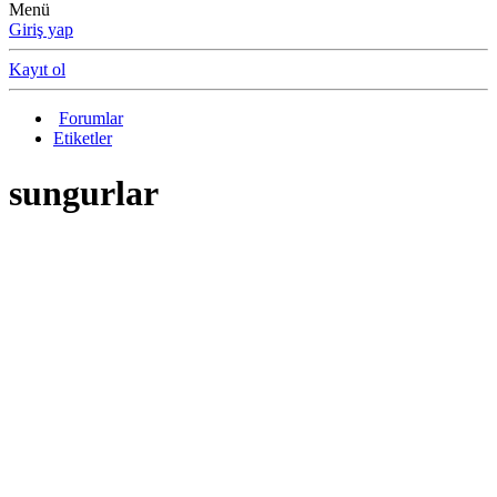
Menü
Giriş yap
Kayıt ol
Forumlar
Etiketler
sungurlar