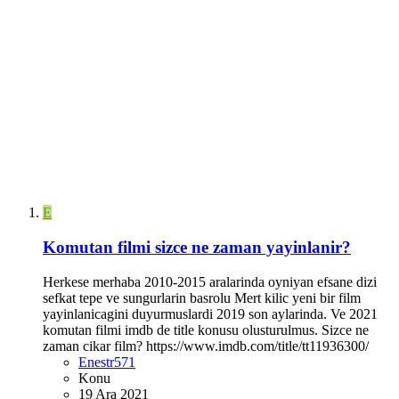
E
Komutan filmi sizce ne zaman yayinlanir?
Herkese merhaba 2010-2015 aralarinda oyniyan efsane dizi
sefkat tepe ve sungurlarin basrolu Mert kilic yeni bir film
yayinlanicagini duyurmuslardi 2019 son aylarinda. Ve 2021
komutan filmi imdb de title konusu olusturulmus. Sizce ne
zaman cikar film? https://www.imdb.com/title/tt11936300/
Enestr571
Konu
19 Ara 2021