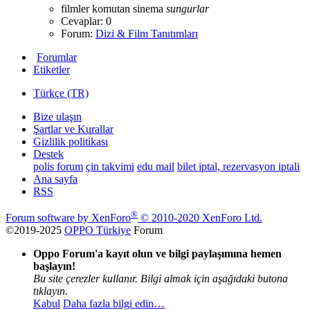
filmler
komutan
sinema
sungurlar
Cevaplar: 0
Forum:
Dizi & Film Tanıtımları
Forumlar
Etiketler
Türkçe (TR)
Bize ulaşın
Şartlar ve Kurallar
Gizlilik politikası
Destek
polis forum
çin takvimi
edu mail
bilet iptal, rezervasyon iptali
Ana sayfa
RSS
®
Forum software by XenForo
© 2010-2020 XenForo Ltd.
©2019-2025
OPPO Türkiye
Forum
Oppo Forum'a kayıt olun ve bilgi paylaşımına hemen
başlayın!
Bu site çerezler kullanır. Bilgi almak için aşağıdaki butona
tıklayın.
Kabul
Daha fazla bilgi edin…