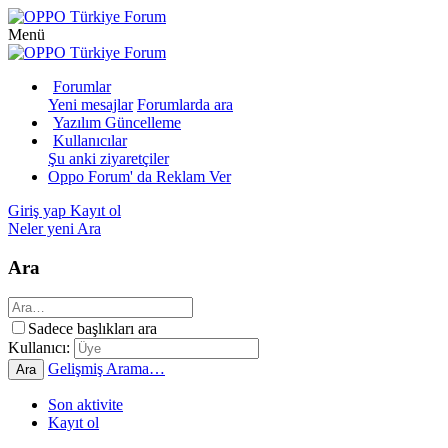
Menü
Forumlar
Yeni mesajlar
Forumlarda ara
Yazılım Güncelleme
Kullanıcılar
Şu anki ziyaretçiler
Oppo Forum' da Reklam Ver
Giriş yap
Kayıt ol
Neler yeni
Ara
Ara
Sadece başlıkları ara
Kullanıcı:
Gelişmiş Arama…
Ara
Son aktivite
Kayıt ol