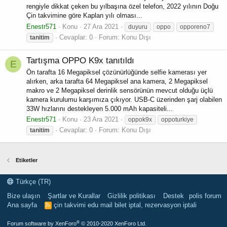
rengiyle dikkat çeken bu yılbaşına özel telefon, 2022 yılının Doğu
Çin takvimine göre Kaplan yılı olması...
Enestr571
Konu
27 Ara 2021
duyuru
oppo
opporeno7
Cevaplar: 0
Forum:
Konu Dışı
tanitim
Tartışma
OPPO K9x tanıtıldı
E
Ön tarafta 16 Megapiksel çözünürlüğünde selfie kamerası yer
alırken, arka tarafta 64 Megapiksel ana kamera, 2 Megapiksel
makro ve 2 Megapiksel derinlik sensörünün mevcut olduğu üçlü
kamera kurulumu karşımıza çıkıyor. USB-C üzerinden şarj olabilen
33W hızlarını destekleyen 5.000 mAh kapasiteli...
Enestr571
Konu
23 Ara 2021
oppok9x
oppoturkiye
Cevaplar: 0
Forum:
Konu Dışı
tanitim
Etiketler
Türkçe (TR)
Bize ulaşın
Şartlar ve Kurallar
Gizlilik politikası
Destek
polis forum
Ana sayfa
çin takvimi
edu mail
bilet iptal, rezervasyon iptali
R
S
S
®
Forum software by XenForo
© 2010-2020 XenForo Ltd.