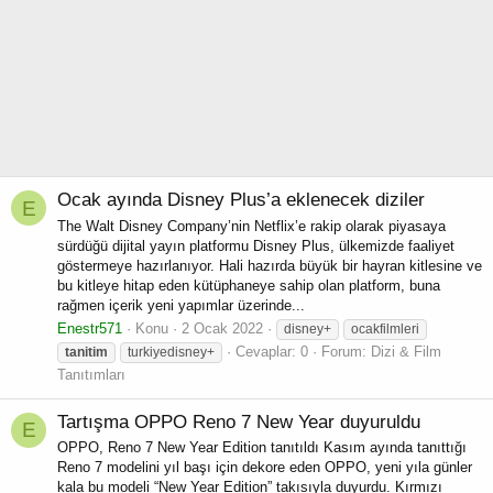
Ocak ayında Disney Plus’a eklenecek diziler
E
The Walt Disney Company’nin Netflix’e rakip olarak piyasaya
sürdüğü dijital yayın platformu Disney Plus, ülkemizde faaliyet
göstermeye hazırlanıyor. Hali hazırda büyük bir hayran kitlesine ve
bu kitleye hitap eden kütüphaneye sahip olan platform, buna
rağmen içerik yeni yapımlar üzerinde...
Enestr571
Konu
2 Ocak 2022
disney+
ocakfilmleri
Cevaplar: 0
Forum:
Dizi & Film
tanitim
turkiyedisney+
Tanıtımları
Tartışma
OPPO Reno 7 New Year duyuruldu
E
OPPO, Reno 7 New Year Edition tanıtıldı Kasım ayında tanıttığı
Reno 7 modelini yıl başı için dekore eden OPPO, yeni yıla günler
kala bu modeli “New Year Edition” takısıyla duyurdu. Kırmızı