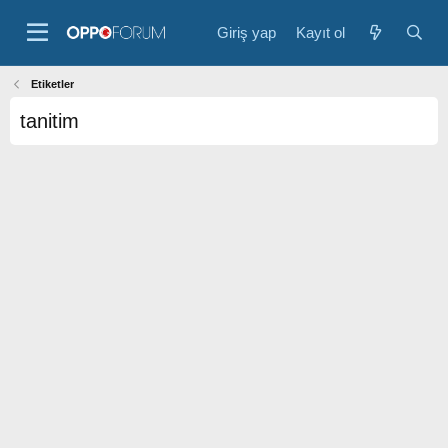
Giriş yap
Kayıt ol
Etiketler
tanitim