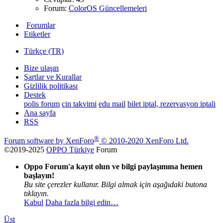
Forum:
ColorOS Güncellemeleri
Forumlar
Etiketler
Türkçe (TR)
Bize ulaşın
Şartlar ve Kurallar
Gizlilik politikası
Destek
polis forum
çin takvimi
edu mail
bilet iptal, rezervasyon iptali
Ana sayfa
RSS
®
Forum software by XenForo
© 2010-2020 XenForo Ltd.
©2019-2025
OPPO Türkiye
Forum
Oppo Forum'a kayıt olun ve bilgi paylaşımına hemen
başlayın!
Bu site çerezler kullanır. Bilgi almak için aşağıdaki butona
tıklayın.
Kabul
Daha fazla bilgi edin…
Üst