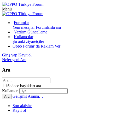
Menü
Forumlar
Yeni mesajlar
Forumlarda ara
Yazılım Güncelleme
Kullanıcılar
Şu anki ziyaretçiler
Oppo Forum' da Reklam Ver
Giriş yap
Kayıt ol
Neler yeni
Ara
Ara
Sadece başlıkları ara
Kullanıcı:
Gelişmiş Arama…
Ara
Son aktivite
Kayıt ol