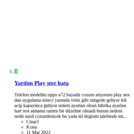
C
Yardım
Play stor hata
Telefon modelim oppo a72 bayadir cozum ariyorum play stor
dan uygulama inince yanında virüs gibi simgede geliyor teli
acip kapayinca gidiyor sistem ayarları olsun fabrika ayarları
hart rest atmama ramen bir düzelme olmadi bunun nedeni
nedir nasil cozumlenicek bu yada tel degisim talebinde mi...
Cinar1
Konu
11 Mar 2022