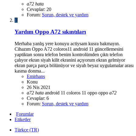
a72
hata
Cevaplar: 20
Forum:
Sorun, destek ve yardım
E
Yardım
Oppo A72 sıkıntıları
Merhaba yanlış yere konuyu actiysam kusra bakmayın.
Cihazım Oppo A72 coloros11 android 11 güncellemesini
yaptiktan sonra telefon benim kontrolümden çıktı telefon
çalıyor ekran siyah kilit ekranini açıyorum ekran gelmiyor
ekran parça parça bölünüyor ve siyah beyaz uygulamalar arası
kasma donma...
Emirhans
Konu
26 Nis 2021
a72
hata
android 11
coloros 11
oppo
oppo
a72
Cevaplar: 6
Forum:
Sorun, destek ve yardım
Forumlar
Etiketler
Türkçe (TR)