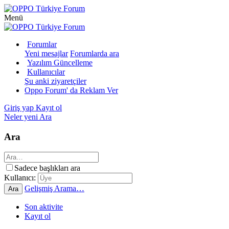
Menü
Forumlar
Yeni mesajlar
Forumlarda ara
Yazılım Güncelleme
Kullanıcılar
Şu anki ziyaretçiler
Oppo Forum' da Reklam Ver
Giriş yap
Kayıt ol
Neler yeni
Ara
Ara
Sadece başlıkları ara
Kullanıcı:
Gelişmiş Arama…
Ara
Son aktivite
Kayıt ol