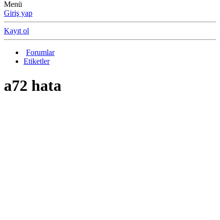
Menü
Giriş yap
Kayıt ol
Forumlar
Etiketler
a72 hata