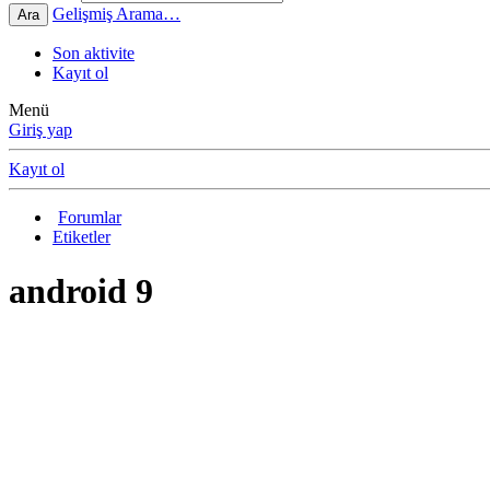
Gelişmiş Arama…
Ara
Son aktivite
Kayıt ol
Menü
Giriş yap
Kayıt ol
Forumlar
Etiketler
android 9