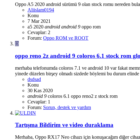
Oppo A5 2020 android sürümü 9 olan stock romu nereden bula
Aliislam0194
Konu
7 Mar 2021
a5 2020
android
android
9
oppo
rom
Cevaplar: 2
Forum:
Oppo ROM ve ROOT
D
oppo reno 2z android 9 coloros 6.1 stock rom glo
merhaba telefonumda coloros 7.1 ve android 10 var fakat memnun
yinede düzelen birşey olmadı sizdede böylemi bu durum elinde b
dsdsad
Konu
30 Kas 2020
android
9
coloros 6.1
oppo reno2 z stock rom
Cevaplar: 1
Forum:
Sorun, destek ve yardım
Tartışma
Bildirim ve video duraklama
Merhaba, Oppo RX17 Neo cihazı için konuşacağım diğer cihazlar