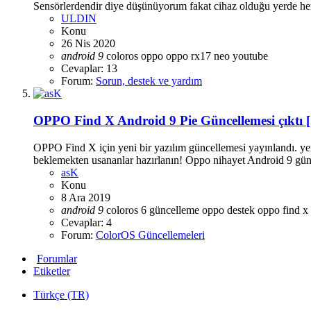
Sensörlerdendir diye düşünüyorum fakat cihaz olduğu yerde her
ULDIN
Konu
26 Nis 2020
android
9
coloros
oppo
oppo rx17 neo
youtube
Cevaplar: 13
Forum:
Sorun, destek ve yardım
OPPO Find X Android 9 Pie Güncellemesi çıktı 
OPPO Find X için yeni bir yazılım güncellemesi yayınlandı. ye
beklemekten usananlar hazırlanın! Oppo nihayet Android 9 günce
asK
Konu
8 Ara 2019
android
9
coloros 6
güncelleme
oppo destek
oppo find x
Cevaplar: 4
Forum:
ColorOS Güncellemeleri
Forumlar
Etiketler
Türkçe (TR)