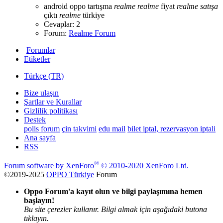
android
oppo tartışma
realme
realme
fiyat
realme
satışa
çıktı
realme
türkiye
Cevaplar: 2
Forum:
Realme Forum
Forumlar
Etiketler
Türkçe (TR)
Bize ulaşın
Şartlar ve Kurallar
Gizlilik politikası
Destek
polis forum
çin takvimi
edu mail
bilet iptal, rezervasyon iptali
Ana sayfa
RSS
®
Forum software by XenForo
© 2010-2020 XenForo Ltd.
©2019-2025
OPPO Türkiye
Forum
Oppo Forum'a kayıt olun ve bilgi paylaşımına hemen
başlayın!
Bu site çerezler kullanır. Bilgi almak için aşağıdaki butona
tıklayın.