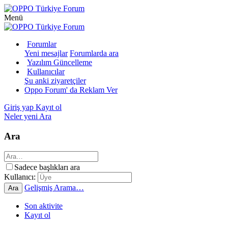
Menü
Forumlar
Yeni mesajlar
Forumlarda ara
Yazılım Güncelleme
Kullanıcılar
Şu anki ziyaretçiler
Oppo Forum' da Reklam Ver
Giriş yap
Kayıt ol
Neler yeni
Ara
Ara
Sadece başlıkları ara
Kullanıcı:
Gelişmiş Arama…
Ara
Son aktivite
Kayıt ol