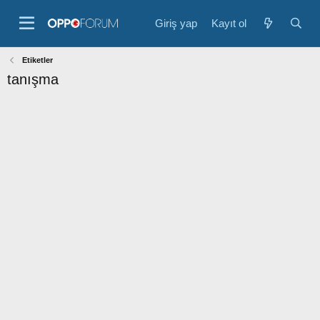
Giriş yap
Kayıt ol
Etiketler
tanışma