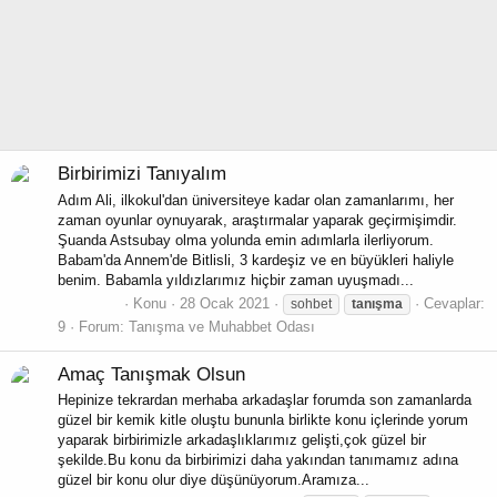
Birbirimizi Tanıyalım
Adım Ali, ilkokul'dan üniversiteye kadar olan zamanlarımı, her
zaman oyunlar oynuyarak, araştırmalar yaparak geçirmişimdir.
Şuanda Astsubay olma yolunda emin adımlarla ilerliyorum.
Babam'da Annem'de Bitlisli, 3 kardeşiz ve en büyükleri haliyle
benim. Babamla yıldızlarımız hiçbir zaman uyuşmadı...
kandas13
Konu
28 Ocak 2021
Cevaplar:
sohbet
tanışma
9
Forum:
Tanışma ve Muhabbet Odası
Amaç Tanışmak Olsun
Hepinize tekrardan merhaba arkadaşlar forumda son zamanlarda
güzel bir kemik kitle oluştu bununla birlikte konu içlerinde yorum
yaparak birbirimizle arkadaşlıklarımız gelişti,çok güzel bir
şekilde.Bu konu da birbirimizi daha yakından tanımamız adına
güzel bir konu olur diye düşünüyorum.Aramıza...