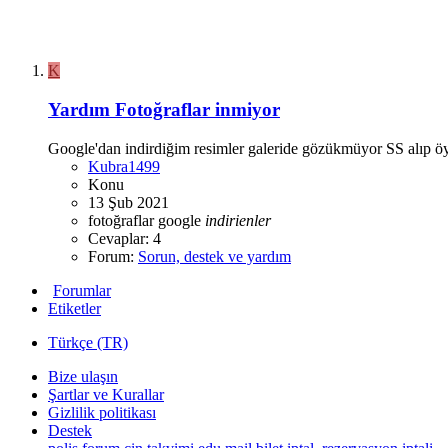
K
Yardım
Fotoğraflar inmiyor
Google'dan indirdiğim resimler galeride gözükmüyor SS alıp 
Kubra1499
Konu
13 Şub 2021
fotoğraflar
google
indirienler
Cevaplar: 4
Forum:
Sorun, destek ve yardım
Forumlar
Etiketler
Türkçe (TR)
Bize ulaşın
Şartlar ve Kurallar
Gizlilik politikası
Destek