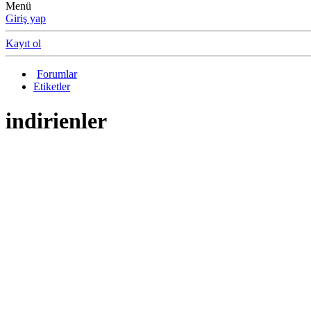
Menü
Giriş yap
Kayıt ol
Forumlar
Etiketler
indirienler