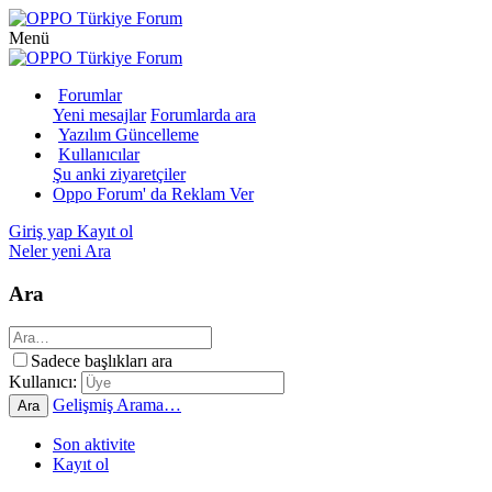
Menü
Forumlar
Yeni mesajlar
Forumlarda ara
Yazılım Güncelleme
Kullanıcılar
Şu anki ziyaretçiler
Oppo Forum' da Reklam Ver
Giriş yap
Kayıt ol
Neler yeni
Ara
Ara
Sadece başlıkları ara
Kullanıcı:
Gelişmiş Arama…
Ara
Son aktivite
Kayıt ol