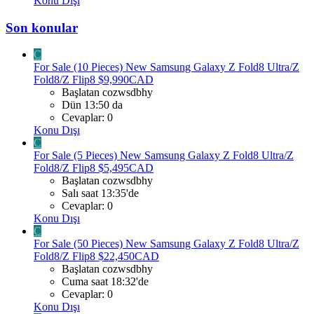
Konu Dışı
Son konular
C
For Sale (10 Pieces) New Samsung Galaxy Z Fold8 Ultra/Z
Fold8/Z Flip8 $9,990CAD
Başlatan cozwsdbhy
Dün 13:50 da
Cevaplar: 0
Konu Dışı
C
For Sale (5 Pieces) New Samsung Galaxy Z Fold8 Ultra/Z
Fold8/Z Flip8 $5,495CAD
Başlatan cozwsdbhy
Salı saat 13:35'de
Cevaplar: 0
Konu Dışı
C
For Sale (50 Pieces) New Samsung Galaxy Z Fold8 Ultra/Z
Fold8/Z Flip8 $22,450CAD
Başlatan cozwsdbhy
Cuma saat 18:32'de
Cevaplar: 0
Konu Dışı