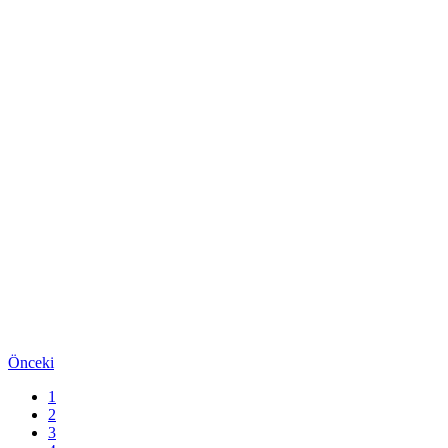
Önceki
1
2
3