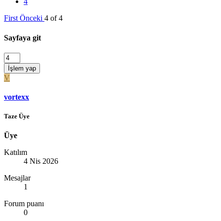
4
First
Önceki
4 of 4
Sayfaya git
İşlem yap
V
vortexx
Taze Üye
Üye
Katılım
4 Nis 2026
Mesajlar
1
Forum puanı
0