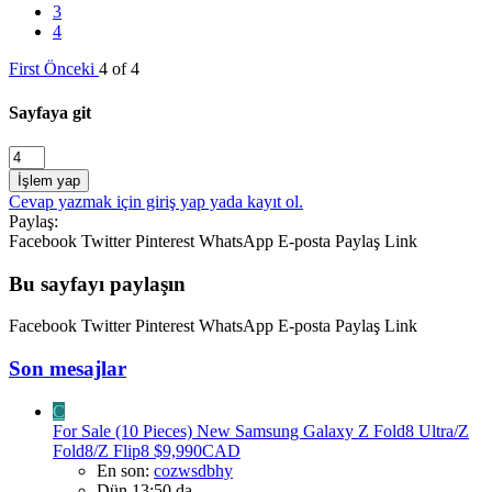
3
4
First
Önceki
4 of 4
Sayfaya git
İşlem yap
Cevap yazmak için giriş yap yada kayıt ol.
Paylaş:
Facebook
Twitter
Pinterest
WhatsApp
E-posta
Paylaş
Link
Bu sayfayı paylaşın
Facebook
Twitter
Pinterest
WhatsApp
E-posta
Paylaş
Link
Son mesajlar
C
For Sale (10 Pieces) New Samsung Galaxy Z Fold8 Ultra/Z
Fold8/Z Flip8 $9,990CAD
En son:
cozwsdbhy
Dün 13:50 da