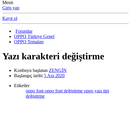
Menü
Giriş yap
Kayıt ol
Forumlar
OPPO Türkiye Genel
OPPO Temaları
Yazı karakteri değiştirme
Konbuyu başlatan
ZENGİN
Başlangıç tarihi
5 Ara 2020
Etiketler
oppo font
oppo font değiştirme
oppo yazı tipi
değiştirme