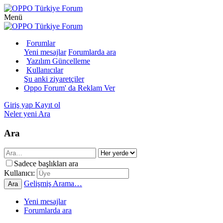
Menü
Forumlar
Yeni mesajlar
Forumlarda ara
Yazılım Güncelleme
Kullanıcılar
Şu anki ziyaretçiler
Oppo Forum' da Reklam Ver
Giriş yap
Kayıt ol
Neler yeni
Ara
Ara
Sadece başlıkları ara
Kullanıcı:
Gelişmiş Arama…
Ara
Yeni mesajlar
Forumlarda ara