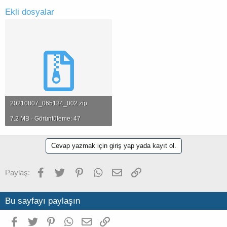
Ekli dosyalar
20210807_065134_002.zip
7.2 MB · Görüntüleme: 47
Cevap yazmak için giriş yap yada kayıt ol.
Facebook
Twitter
Pinterest
WhatsApp
E-posta
Link
Paylaş:
Bu sayfayı paylaşın
Facebook
Twitter
Pinterest
WhatsApp
E-posta
Link