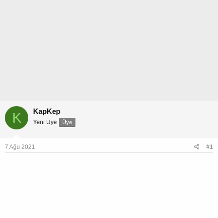
KapKep
K
Yeni Üye
Üye
7 Ağu 2021
#1