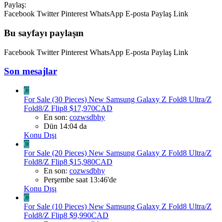
Paylaş:
Facebook
Twitter
Pinterest
WhatsApp
E-posta
Paylaş
Link
Bu sayfayı paylaşın
Facebook
Twitter
Pinterest
WhatsApp
E-posta
Paylaş
Link
Son mesajlar
C
For Sale (30 Pieces) New Samsung Galaxy Z Fold8 Ultra/Z
Fold8/Z Flip8 $17,970CAD
En son:
cozwsdbhy
Dün 14:04 da
Konu Dışı
C
For Sale (20 Pieces) New Samsung Galaxy Z Fold8 Ultra/Z
Fold8/Z Flip8 $15,980CAD
En son:
cozwsdbhy
Perşembe saat 13:46'de
Konu Dışı
C
For Sale (10 Pieces) New Samsung Galaxy Z Fold8 Ultra/Z
Fold8/Z Flip8 $9,990CAD