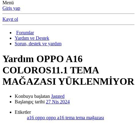
Menü
Giriş yap
Kayıt ol
Forumlar
Yardım ve Destek
Sorun, destek ve yardım
Yardım
OPPO A16
COLOROS11.1 TEMA
MAĞAZASI YÜKLENMİYOR
Konbuyu başlatan
Jagged
Başlangıç tarihi
27 Nis 2024
Etiketler
a16
oppo
oppo a16
tema
tema mağazası