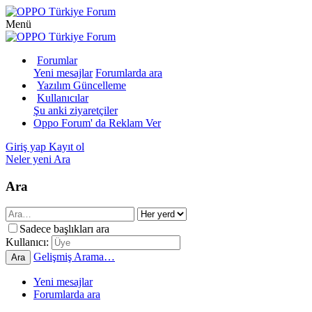
Menü
Forumlar
Yeni mesajlar
Forumlarda ara
Yazılım Güncelleme
Kullanıcılar
Şu anki ziyaretçiler
Oppo Forum' da Reklam Ver
Giriş yap
Kayıt ol
Neler yeni
Ara
Ara
Sadece başlıkları ara
Kullanıcı:
Gelişmiş Arama…
Ara
Yeni mesajlar
Forumlarda ara