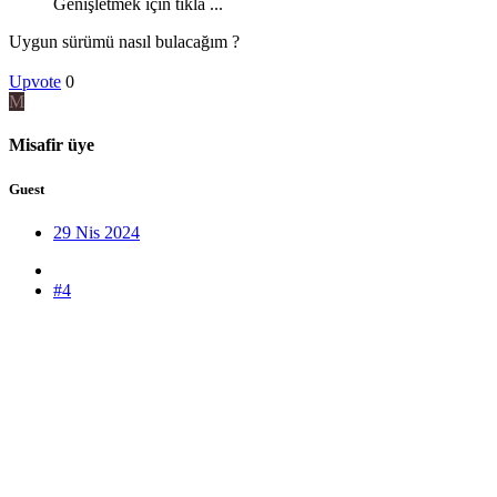
Genişletmek için tıkla ...
Uygun sürümü nasıl bulacağım ?
Upvote
0
M
Misafir üye
Guest
29 Nis 2024
#4