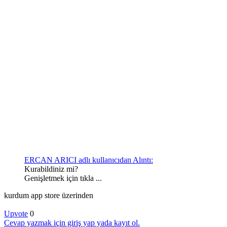
ERCAN ARICI adlı kullanıcıdan Alıntı:
Kurabildiniz mi?
Genişletmek için tıkla ...
kurdum app store üzerinden
Upvote
0
Cevap yazmak için giriş yap yada kayıt ol.