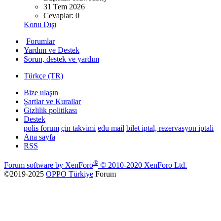
31 Tem 2026
Cevaplar: 0
Konu Dışı
Forumlar
Yardım ve Destek
Sorun, destek ve yardım
Türkçe (TR)
Bize ulaşın
Şartlar ve Kurallar
Gizlilik politikası
Destek
polis forum
çin takvimi
edu mail
bilet iptal, rezervasyon iptali
Ana sayfa
RSS
®
Forum software by XenForo
© 2010-2020 XenForo Ltd.
©2019-2025
OPPO Türkiye
Forum