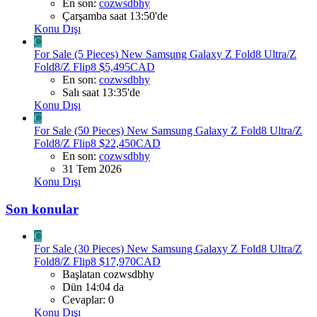
En son:
cozwsdbhy
Çarşamba saat 13:50'de
Konu Dışı
C
For Sale (5 Pieces) New Samsung Galaxy Z Fold8 Ultra/Z
Fold8/Z Flip8 $5,495CAD
En son:
cozwsdbhy
Salı saat 13:35'de
Konu Dışı
C
For Sale (50 Pieces) New Samsung Galaxy Z Fold8 Ultra/Z
Fold8/Z Flip8 $22,450CAD
En son:
cozwsdbhy
31 Tem 2026
Konu Dışı
Son konular
C
For Sale (30 Pieces) New Samsung Galaxy Z Fold8 Ultra/Z
Fold8/Z Flip8 $17,970CAD
Başlatan cozwsdbhy
Dün 14:04 da
Cevaplar: 0
Konu Dışı