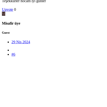
Teşekkürler hocam iyi günler
Upvote
0
M
Misafir üye
Guest
29 Nis 2024
#6