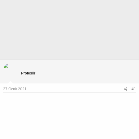
kandas13
Profesör
27 Ocak 2021
#1