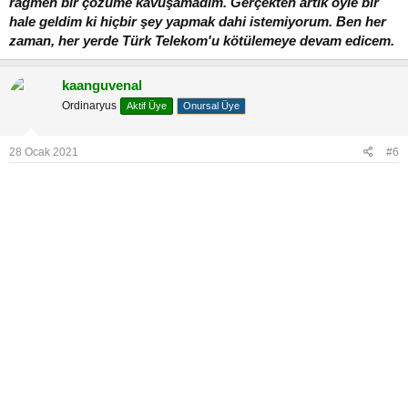
rağmen bir çözüme kavuşamadım. Gerçekten artık öyle bir
hale geldim ki hiçbir şey yapmak dahi istemiyorum. Ben her
zaman, her yerde Türk Telekom'u kötülemeye devam edicem.
kaanguvenal
Ordinaryus
Aktif Üye
Onursal Üye
28 Ocak 2021
#6