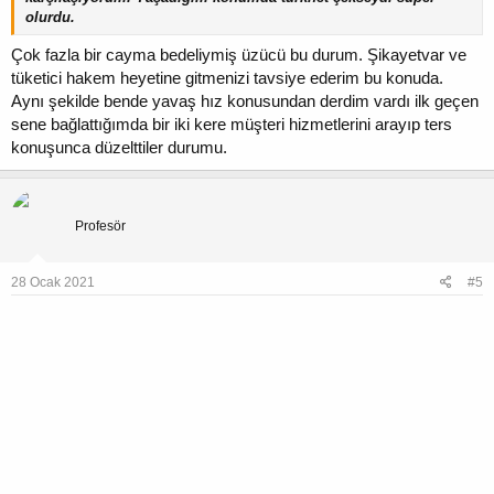
olurdu.
Çok fazla bir cayma bedeliymiş üzücü bu durum. Şikayetvar ve
tüketici hakem heyetine gitmenizi tavsiye ederim bu konuda.
Aynı şekilde bende yavaş hız konusundan derdim vardı ilk geçen
sene bağlattığımda bir iki kere müşteri hizmetlerini arayıp ters
konuşunca düzelttiler durumu.
kandas13
Profesör
28 Ocak 2021
#5