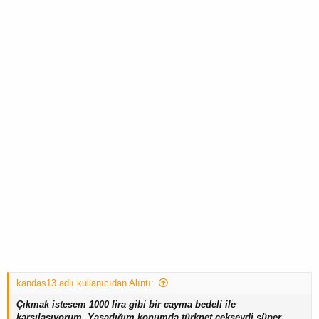
kandas13 adlı kullanıcıdan Alıntı:
Çıkmak istesem 1000 lira gibi bir cayma bedeli ile
karşılaşıyorum. Yaşadığım konumda türknet çekseydi süper