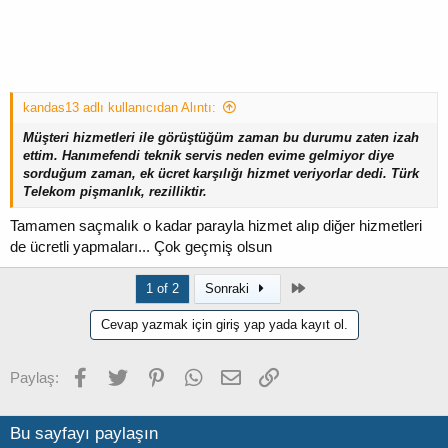
kandas13 adlı kullanıcıdan Alıntı:
Müşteri hizmetleri ile görüştüğüm zaman bu durumu zaten izah
ettim. Hanımefendi teknik servis neden evime gelmiyor diye
sorduğum zaman, ek ücret karşılığı hizmet veriyorlar dedi. Türk
Telekom pişmanlık, rezilliktir.
Tamamen saçmalık o kadar parayla hizmet alıp diğer hizmetleri
de ücretli yapmaları... Çok geçmiş olsun
Son
1 of 2
Sonraki
Cevap yazmak için giriş yap yada kayıt ol.
Facebook
Twitter
Pinterest
WhatsApp
E-posta
Link
Paylaş:
Bu sayfayı paylaşın