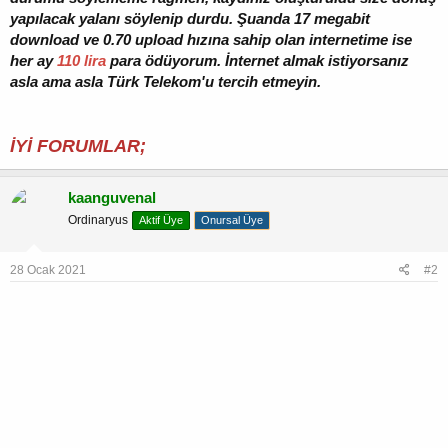
yapılacak yalanı söylenip durdu. Şuanda 17 megabit
download ve 0.70 upload hızına sahip olan internetime ise
her ay
110 lira
para ödüyorum. İnternet almak istiyorsanız
asla ama asla Türk Telekom'u tercih etmeyin.
İYİ FORUMLAR;
kaanguvenal
Ordinaryus
Aktif Üye
Onursal Üye
28 Ocak 2021
#2